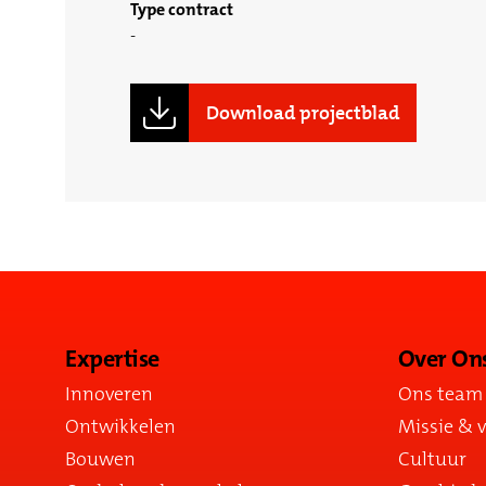
Type contract
Download projectblad
Expertise
Over On
Innoveren
Ons team
Ontwikkelen
Missie & v
Bouwen
Cultuur