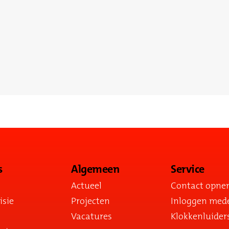
s
Algemeen
Service
Actueel
Contact opn
isie
Projecten
Inloggen med
Vacatures
Klokkenluider