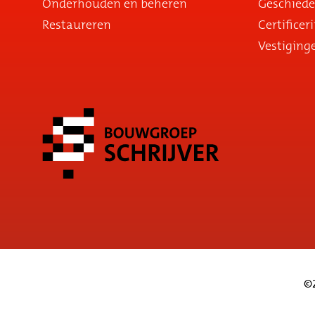
Onderhouden en beheren
Geschiede
Restaureren
Certificer
Vestiging
©2