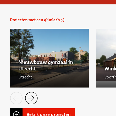
Projecten met een glimlach ;-)
Nieuwbouw gymzaal in
Utrecht
Wink
Utrecht
Voort
Bekijk onze projecten